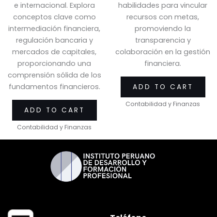
e internacional. Explora
habilidades para vincular
conceptos clave como
recursos con metas,
intermediación financiera,
promoviendo la
regulación bancaria y
transparencia y
mercados de capitales,
colaboración en la gestión
proporcionando una
financiera.
comprensión sólida de los
fundamentos financieros.
ADD TO CART
Contabilidad y Finanzas
ADD TO CART
Contabilidad y Finanzas