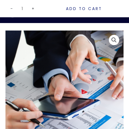
Skip
Tributación
-
+
ADD TO CART
to
Empresarial
content
quantity