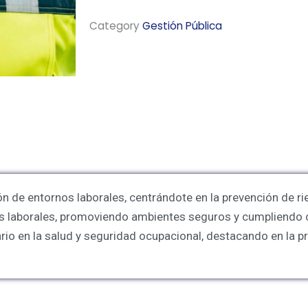
Prevención
Category
Gestión Pública
de
Riesgos
Laborales
quantity
ión de entornos laborales, centrándote en la prevención de r
gos laborales, promoviendo ambientes seguros y cumpliendo
ario en la salud y seguridad ocupacional, destacando en la p