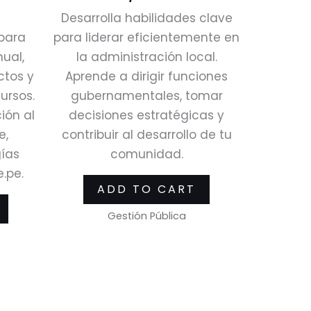
Desarrolla habilidades clave
para
para liderar eficientemente en
ual,
la administración local.
ctos y
Aprende a dirigir funciones
ursos.
gubernamentales, tomar
ión al
decisiones estratégicas y
e,
contribuir al desarrollo de tu
ías
comunidad.
e.pe.
ADD TO CART
Gestión Pública