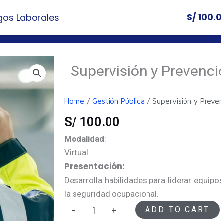
gos Laborales
S/
100.
Nosotros
Cursos
Contacto
Certific
Supervisión y Prevenci
Home
/
Gestión Pública
/ Supervisión y Preve
S/
100.00
Modalidad
:
Virtual
Presentación:
Desarrolla habilidades para liderar equip
la seguridad ocupacional.
Supervisión
ADD TO CART
-
+
y