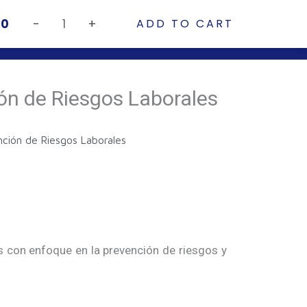
Supervisión
00
-
+
ADD TO CART
y
Aula Virtual
ados
Prevención
de
Riesgos
ón de Riesgos Laborales
Laborales
quantity
nción de Riesgos Laborales
os con enfoque en la prevención de riesgos y