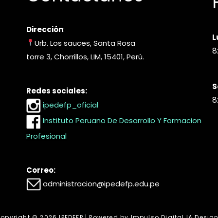
Dirección
:
L
Urb. Los sauces, Santa Rosa
8
torre 3, Chorrillos, LIM, 15401, Perú.
S
Redes sociales:
8
ipedefp_oficial
Instituto Peruano De Desarrollo Y Formacion
Profesional
Correo:
administracion@ipedefp.edu.pe
opyright © 2026 IPEDEFP | Powered by Impulso Digital IA Desig