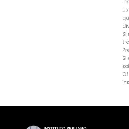
in
es
qu
di
Si
tr
Pr
Si
so
Of
In