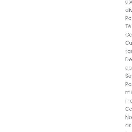
us
di
Po
Té
Co
Cu
ta
De
co
Se
Pa
me
in
Ca
No
as