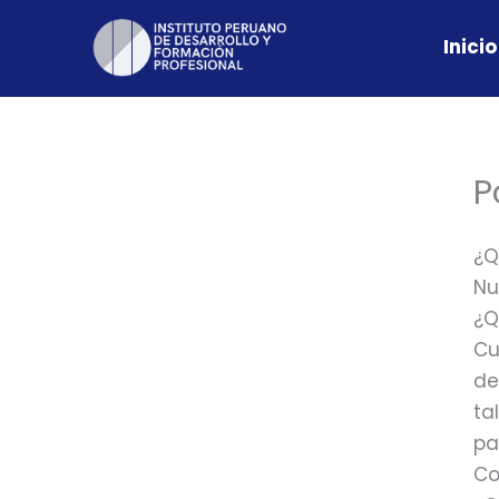
Skip
to
Inicio
content
P
¿Q
Nu
¿Q
Cu
de
ta
pa
Co