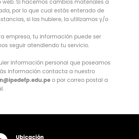
io web. Si hacemos cambios materiales a
zada, por lo que cual estás enterado de
ancias, si las hubiere, la utilizamos y/o
tra empresa, tu información puede ser
os seguir atendiendo tu servicio.
lquier información personal que poseamos
 más información contacta a nuestro
on@ipedefp.edu.pe
o por correo postal a
l.
Ubicación