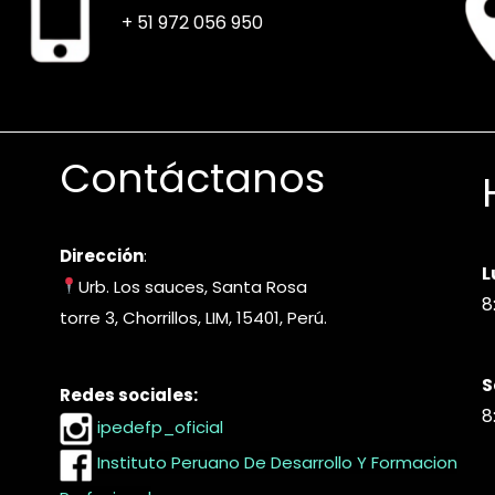
+ 51 972 056 950
Contáctanos
Dirección
:
L
Urb. Los sauces, Santa Rosa
8
torre 3, Chorrillos, LIM, 15401, Perú.
S
Redes sociales:
8
ipedefp_oficial
Instituto Peruano De Desarrollo Y Formacion