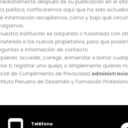
mediatamente después de su publicación en el sit
ta política, notificaremos aquí que ha sido actuali
é información recopilamos, cómo y bajo qué circunst
vulgamos.
 nuestra institución es adquirida o fusionada con o
ansferida a los nuevos propietarios, para que podam
eguntas e información de contacto
 quieres: acceder, corregir, enmendar o borrar cua
bre ti, registrar una queja, o simplemente quieres
icial de Cumplimiento de Privacidad
administraci
stituto Peruano de Desarrollo y Formación Profesiona
Teléfono