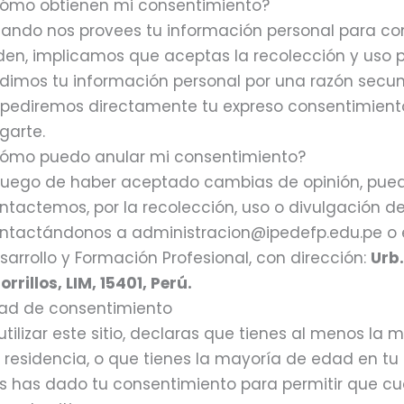
ómo obtienen mi consentimiento?
ando nos provees tu información personal para co
den, implicamos que aceptas la recolección y uso p
dimos tu información personal por una razón secund
 pediremos directamente tu expreso consentimient
garte.
ómo puedo anular mi consentimiento?
 luego de haber aceptado cambias de opinión, pued
ntactemos, por la recolección, uso o divulgación d
ntactándonos a administracion@ipedefp.edu.pe o es
sarrollo y Formación Profesional, con dirección:
Urb.
orrillos, LIM, 15401, Perú.
ad de consentimiento
 utilizar este sitio, declaras que tienes al menos l
 residencia, o que tienes la mayoría de edad en tu
s has dado tu consentimiento para permitir que c