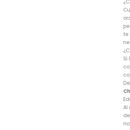
¿C
Cu
or
pe
te
ne
¿C
Si
co
co
De
Ch
Ed
Al
de
no