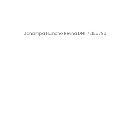
Janampa Huincho Reyna DNI: 72105796