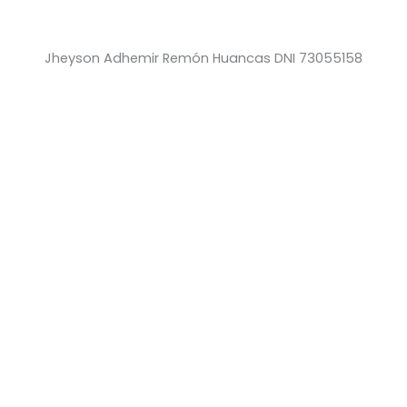
Jheyson Adhemir Remón Huancas DNI 73055158