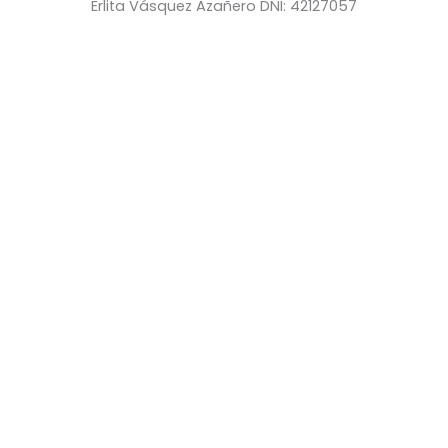
Erlita Vásquez Azañero DNI: 42127057