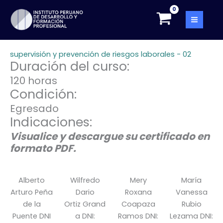
Skip
to
content
supervisión y prevención de riesgos laborales - 02
Duración del curso:
120 horas
Condición:
Egresado
Indicaciones:
Visualice y descargue su certificado en
formato PDF.
Alberto
Wilfredo
Mery
María
Arturo Peña
Dario
Roxana
Vanessa
de la
Ortiz Grand
Coapaza
Rubio
Puente DNI
a DNI:
Ramos DNI:
Lezama DNI: