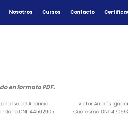
Nosotros
Cursos
Contacto
Certific
ado en formato PDF.
Karla Isabel Aparicio
Victor Andrés Ignac
endaño DNI: 44562905
Cuaresma DNI: 47099