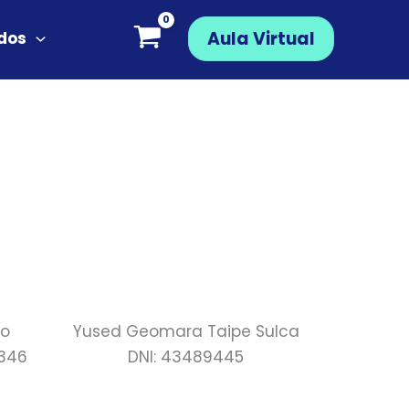
Aula Virtual
ados
io
Yused Geomara Taipe Sulca
346
DNI: 43489445