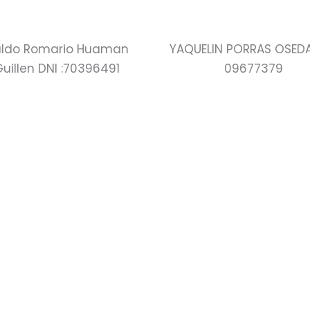
ldo Romario Huaman
YAQUELIN PORRAS OSEDA
uillen DNI :70396491
09677379