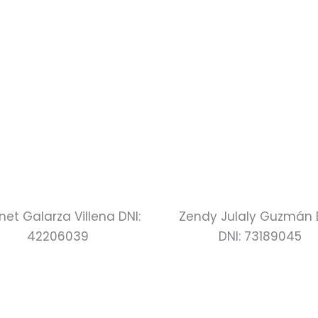
et Galarza Villena DNI:
Zendy Julaly Guzmán 
42206039
DNI: 73189045