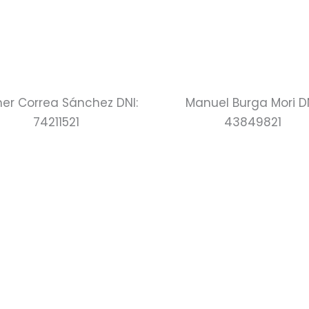
er Correa Sánchez DNI:
Manuel Burga Mori DN
74211521
43849821