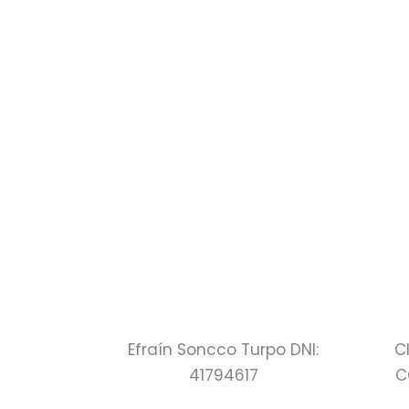
Efraín Soncco Turpo DNI:
C
41794617
C