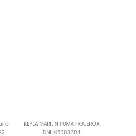
airo
KEYLA MARILIN PUMA FIGUEROA
22
DNI :45303604