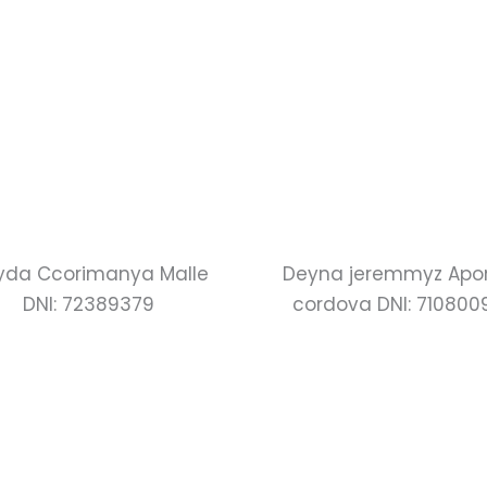
yda Ccorimanya Malle
Deyna jeremmyz Apo
DNI: 72389379
cordova DNI: 710800