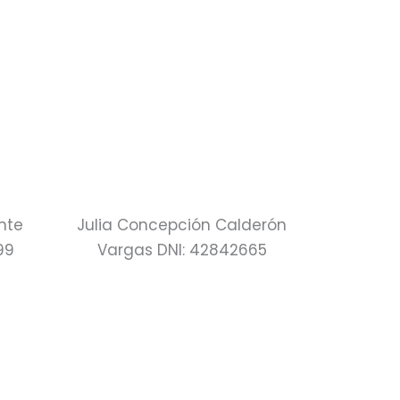
nte
Julia Concepción Calderón
99
Vargas DNI: 42842665